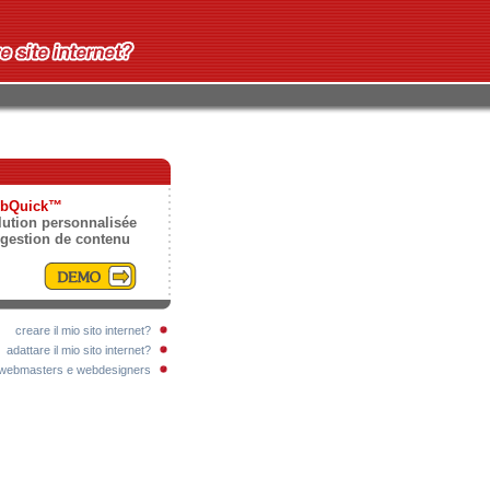
bQuick™
lution personnalisée
 gestion de contenu
creare il mio sito internet?
adattare il mio sito internet?
webmasters e webdesigners