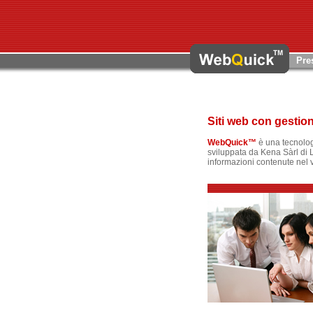
Pre
Siti web con gestio
WebQuick™
è una tecnolo
sviluppata da Kena Sàrl di L
informazioni contenute nel v