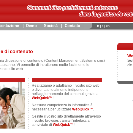
sentazione
|
Demo
|
Società
|
Contatto
fr
|
it
|
en
ne di contenuto
We
So
gia di gestione di contenuto (Content Management System o cms)
ausanne. Vi permette di intrattenere molto facilmente le
de
ostro sito web.
Realizziamo o adattiamo il vostro sito web,
e diventate totalmente indipendenti
nell'aggiornamento dei contenuti grazie a
WebQuick™
!
Nessuna competenza in informatica è
necessaria per utilizzare
WebQuick™
.
Gestite il vostro sito direttamente attraverso
il vostro browser, tramite l'interfaccia
conviviale di
WebQuick™
!