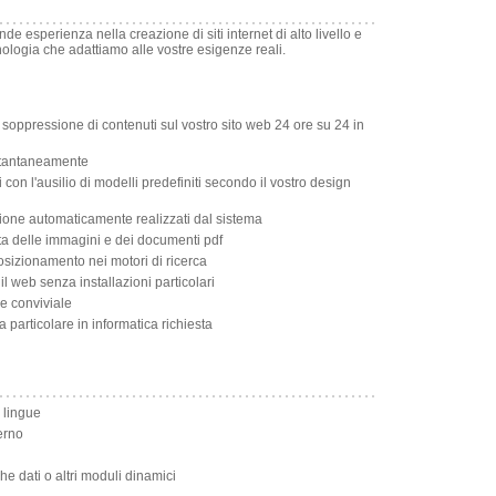
nde esperienza nella creazione di siti internet di alto livello e
nologia che adattiamo alle vostre esigenze reali.
 soppressione di contenuti sul vostro sito web 24 ore su 24 in
nstantaneamente
 con l'ausilio di modelli predefiniti secondo il vostro design
ione automaticamente realizzati dal sistema
ta delle immagini e dei documenti pdf
osizionamento nei motori di ricerca
l web senza installazioni particolari
 e conviviale
articolare in informatica richiesta
ù lingue
erno
he dati o altri moduli dinamici