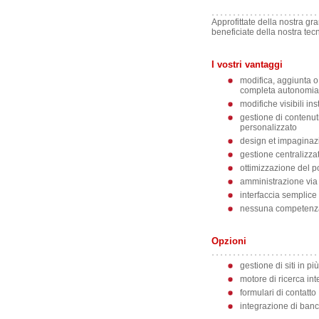
Approfittate della nostra gra
beneficiate della nostra tec
I vostri vantaggi
modifica, aggiunta o
completa autonomia
modifiche visibili i
gestione di contenuti
personalizzato
design et impaginaz
gestione centralizza
ottimizzazione del p
amministrazione via i
interfaccia semplice
nessuna competenza p
Opzioni
gestione di siti in pi
motore di ricerca int
formulari di contatto
integrazione di banc